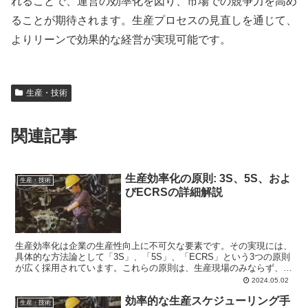
れることで、運営の効率化を図り、市場での競争力を高め
ることが期待されます。生産プロセスの見直しを通じて、
よりリーンで効果的な経営が実現可能です。
生産・技術
関連記事
生産効率化の原則: 3S、5S、およ
生産・技術
びECRSの詳細解説
生産効率化は企業の生産性向上に不可欠な要素です。その実現には、
具体的な方法論として「3S」、「5S」、「ECRS」という3つの原則
が広く採用されています。これらの原則は、生産現場のみならず、オ
フィス環境や日常生活においても応用可能です。本記...
2024.05.02
効率的な生産スケジューリング手
生産・技術