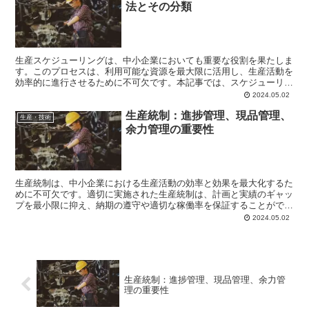
法とその分類
生産スケジューリングは、中小企業においても重要な役割を果たしま
す。このプロセスは、利用可能な資源を最大限に活用し、生産活動を
効率的に進行させるために不可欠です。本記事では、スケジューリン
グの基本的な分類と、中小企業でよく使用されるスケジュー...
2024.05.02
生産統制：進捗管理、現品管理、
生産・技術
余力管理の重要性
生産統制は、中小企業における生産活動の効率と効果を最大化するた
めに不可欠です。適切に実施された生産統制は、計画と実績のギャッ
プを最小限に抑え、納期の遵守や適切な稼働率を保証することができ
ます。本記事では、生産統制の3つの主要な構成要素である...
2024.05.02
生産統制：進捗管理、現品管理、余力管
理の重要性