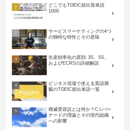
どこでもTOEIC頻出英単語
1000
サービスマーケティングの4つ
の独特な特性とその意味
生産効率化の原則: 3S、5S、
およびECRSの詳細解説
ビジネス現場で使える英語満
載のTOEIC頻出単語一覧
権威受容説とは何か？C.I.バー
ナードの理論とその現代組織
への影響