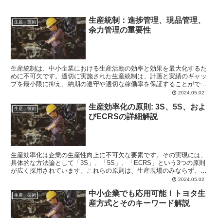
生産統制：進捗管理、現品管理、
生産・技術
余力管理の重要性
生産統制は、中小企業における生産活動の効率と効果を最大化するた
めに不可欠です。適切に実施された生産統制は、計画と実績のギャッ
プを最小限に抑え、納期の遵守や適切な稼働率を保証することができ
ます。本記事では、生産統制の3つの主要な構成要素である...
2024.05.02
生産効率化の原則: 3S、5S、およ
生産・技術
びECRSの詳細解説
生産効率化は企業の生産性向上に不可欠な要素です。その実現には、
具体的な方法論として「3S」、「5S」、「ECRS」という3つの原則
が広く採用されています。これらの原則は、生産現場のみならず、オ
フィス環境や日常生活においても応用可能です。本記...
2024.05.02
中小企業でも応用可能！トヨタ生
生産・技術
産方式とそのキーワード解説