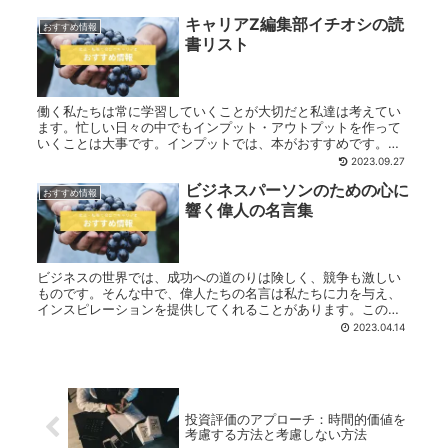
ー...
キャリアZ編集部イチオシの読
おすすめ情報
書リスト
働く私たちは常に学習していくことが大切だと私達は考えてい
ます。忙しい日々の中でもインプット・アウトプットを作って
いくことは大事です。インプットでは、本がおすすめです。読
書の習慣をつけていくことをおすすめします。 ここでは、転
2023.09.27
職・就職を考える...
ビジネスパーソンのための心に
おすすめ情報
響く偉人の名言集
ビジネスの世界では、成功への道のりは険しく、競争も激しい
ものです。そんな中で、偉人たちの名言は私たちに力を与え、
インスピレーションを提供してくれることがあります。この記
事では、ビジネスパーソンに向けて、心に響く偉人の名言を集
2023.04.14
めました。それぞ...
投資評価のアプローチ：時間的価値を
考慮する方法と考慮しない方法