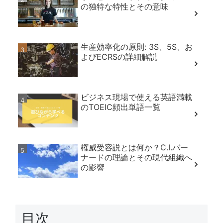
の独特な特性とその意味
生産効率化の原則: 3S、5S、お
よびECRSの詳細解説
ビジネス現場で使える英語満載
のTOEIC頻出単語一覧
権威受容説とは何か？C.I.バー
ナードの理論とその現代組織へ
の影響
目次