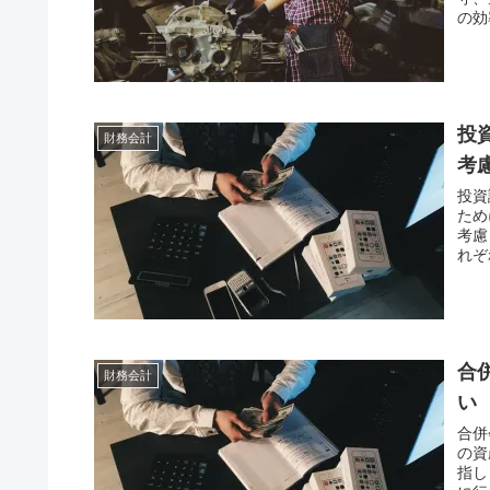
の効
投
財務会計
考
投資
ため
考慮
れぞ
合
財務会計
い
合併
の資
指し