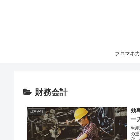
プロマネ力
財務会計
効
財務会計
ー
生産
の重
守、