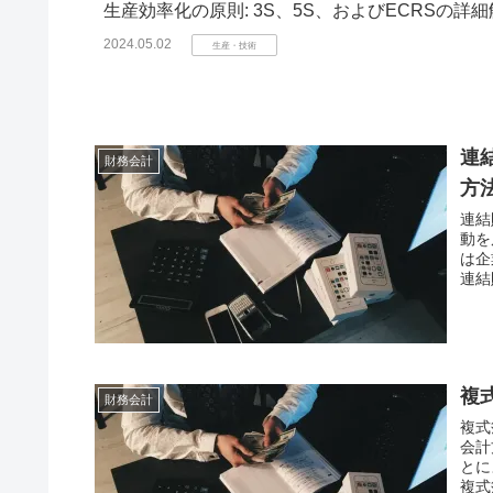
生産効率化の原則: 3S、5S、およびECRSの詳
2024.05.02
生産・技術
連
財務会計
方
連結
動を
は企
連結
複
財務会計
複式
会計
とに
複式