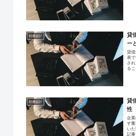
貸
財務会計
ー
貸借
表で
され
るこ
貸
財務会計
性
企業
す重
いた
記事