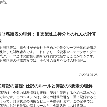
細解説
結財務諸表の理解：非支配株主持分とのれんの計算
法
財務諸表は、親会社が子会社を含めた企業グループ全体の経済活
反映した財務諸表です。これにより、投資家やステークホルダー
業グループ全体の財務状態を包括的に把握することができます。
財務諸表の作成過程では、子会社の資産や負債の時価評...
2024.04.28
式簿記の基礎: 仕訳のルールと簿記の5要素の理解
簿記は、企業の財務情報を正確に記録し管理するための基本的な
方法です。このシステムは、全ての財務取引を二重に記録するこ
よって、財務状況の明確なビューを提供します。この記事では、
簿記における仕訳の基本ルールと、会計処理における簿...