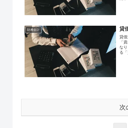
貸
財務会計
貸借
「資
なり
る「
次