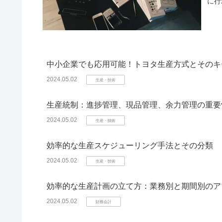
に行
中小企業でも応用可能！トヨタ生産方式とそのキ
2024.05.02
生産・技術
生産統制：進捗管理、現品管理、余力管理の重要
2024.05.02
生産・技術
効率的な生産スケジューリング手法とその分類
2024.05.02
生産・技術
効率的な生産計画の立て方：業務別と期間別のア
2024.05.02
財務会計