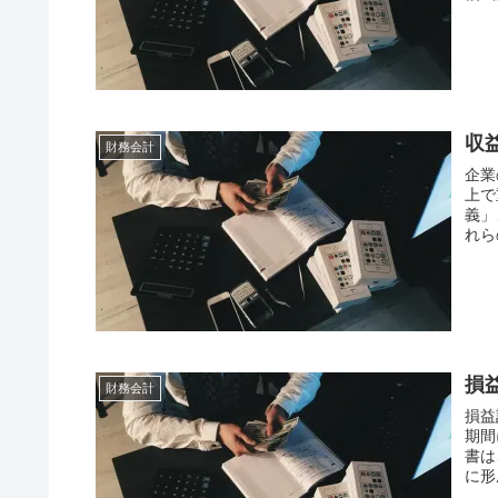
収
財務会計
企業
上で
義」
れら
損
財務会計
損益計
期間
書は
に形