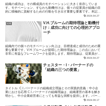
組織の成功は、その構成員のモチベーションに大きく依存していま
す。モチベーション、すなわち動機付けは、個々の従業員が組織の目
的に積極的に貢献するための行動を引き出す重要な要素です。本記事
では、効果的なモチベーション理論とその実践方法を紹介し、...
2024.04.27
V.H.ブルームの期待理論と動機付
組織
け：成功に向けての心理的アプロ
ーチ
組織内での個々のモチベーション向上は、目標達成と成功のための重
要な要素です。V.H.ブルームが提唱した期待理論は、この点において
非常に有益なフレームワークを提供します。期待理論は、従業員がど
のようにして自らの行動を動機づけるか、そしてそのプ...
2024.04.27
チェスター・I・バーナードの
理論
「組織の三つの要素」
タイトル: C.I.バーナードの組織成立理論とその実践的意義：中小企
業における応用 C.I.バーナードの組織理論は、組織運営の基本を解き
明かし、中小企業経営者にとっても有益な洞察を提供します。バーナ
ードが提唱する組織の三大要素とは、共通の目...
2024.06.17