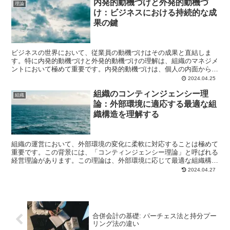
内発的動機づけと外発的動機づ
理論
け：ビジネスにおける持続的な成
果の鍵
ビジネスの世界において、従業員の動機づけはその成果と直結しま
す。特に内発的動機づけと外発的動機づけの理解は、組織のマネジメ
ントにおいて極めて重要です。内発的動機づけは、個人の内面から湧
き出る興味や関心、達成感から生じるもので、外発的動機づけ...
2024.04.25
組織のコンティンジェンシー理
組織
論：外部環境に適応する最適な組
織構造を理解する
組織の運営において、外部環境の変化に柔軟に対応することは極めて
重要です。この背景には、「コンティンジェンシー理論」と呼ばれる
経営理論があります。この理論は、外部環境に応じて最適な組織構造
が異なるという考えに基づいています。今回は、コンティン...
2024.04.27
合併会計の基礎: パーチェス法と持分プー
リング法の違い