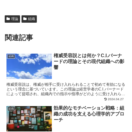
理論
組織
関連記事
権威受容説とは何か？C.I.バーナ
組織
ードの理論とその現代組織への影
響
権威受容説は、権威が相手に受け入れられることで初めて有効になる
という理念に基づいています。この理論は経営学者のC.I.バーナード
によって提唱され、組織内での指示や指導がどのように受け入れられ
るかについて深い洞察を提供しています。この記事では...
2024.04.27
効果的なモチベーション戦略：組
組織
織の成功を支える心理学的アプロ
ーチ