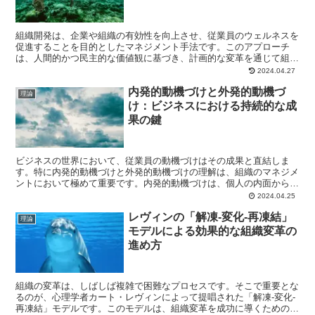
組織開発は、企業や組織の有効性を向上させ、従業員のウェルネスを
促進することを目的としたマネジメント手法です。このアプローチ
は、人間的かつ民主的な価値観に基づき、計画的な変革を通じて組織
全体の改善を図ります。この記事では、組織開発の核となる価...
2024.04.27
内発的動機づけと外発的動機づ
理論
け：ビジネスにおける持続的な成
果の鍵
ビジネスの世界において、従業員の動機づけはその成果と直結しま
す。特に内発的動機づけと外発的動機づけの理解は、組織のマネジメ
ントにおいて極めて重要です。内発的動機づけは、個人の内面から湧
き出る興味や関心、達成感から生じるもので、外発的動機づけ...
2024.04.25
レヴィンの「解凍-変化-再凍結」
理論
モデルによる効果的な組織変革の
進め方
組織の変革は、しばしば複雑で困難なプロセスです。そこで重要とな
るのが、心理学者カート・レヴィンによって提唱された「解凍-変化-
再凍結」モデルです。このモデルは、組織変革を成功に導くための三