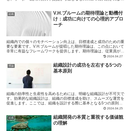
す。この記事では、それぞれのパワータイプを詳しく解説し、...
V.H.ブルームの期待理論と動機付
組織
け：成功に向けての心理的アプロ
ーチ
組織内での個々のモチベーション向上は、目標達成と成功のための重
要な要素です。V.H.ブルームが提唱した期待理論は、この点において
非常に有益なフレームワークを提供します。期待理論は、従業員がど
のようにして自らの行動を動機づけるか、そしてそのプ...
2024.04.27
組織設計の成功を左右する5つの
理論
基本原則
組織の効率性と生産性を高めるためには、明確な組織設計が不可欠で
す。効果的な組織設計は、組織の目標達成を助け、スムーズな運営を
促進します。ここでは、組織を設計する際に基本となる5つの原則に
ついて詳しく解説します。これらの原則を理解し適用するこ...
2024.04.25
組織開発の本質と重視する価値観
組織
の理解