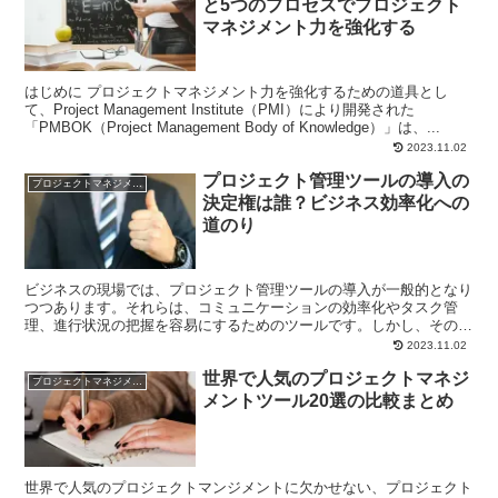
と5つのプロセスでプロジェクト
マネジメント力を強化する
はじめに プロジェクトマネジメント力を強化するための道具とし
て、Project Management Institute（PMI）により開発された
「PMBOK（Project Management Body of Knowledge）」は、...
2023.11.02
プロジェクト管理ツールの導入の
プロジェクトマネジメント
決定権は誰？ビジネス効率化への
道のり
ビジネスの現場では、プロジェクト管理ツールの導入が一般的となり
つつあります。それらは、コミュニケーションの効率化やタスク管
理、進行状況の把握を容易にするためのツールです。しかし、その導
入を決定するのは誰でしょうか？本稿では、「プロジェクト管...
2023.11.02
世界で人気のプロジェクトマネジ
プロジェクトマネジメント
メントツール20選の比較まとめ
世界で人気のプロジェクトマンジメントに欠かせない、プロジェクト