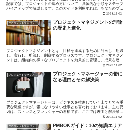
記事では、プロジェクトの進め方について、具体的な手順をステップ
バイステップで解説します。このガイドを利用すれば、あなたのプロ
ジェクトは確実に目標に向かって進むことでしょう。初心者...
2023.11.02
プロジェクトマネジメントの理論
プロジェクトマネジメント
の歴史と進化
プロジェクトマネジメントとは、目標を達成するために計画し、組織
し、実行し、監視し、制御するプロセスです。プロジェクトマネジメ
ントは、組織内の様々なプロジェクトを効果的に管理し、成果を達成
するための方法論として重要な役割を果たしています。本記...
2023.11.02
プロジェクトマネージャーの鬱に
プロジェクトマネジメント
なる理由とその解決策
プロジェクトマネージャーは、ビジネスを推進していく上でとても重
要な職種ですが、鬱になりやすい仕事とも言われております。主な要
因は、ストレスとプレッシャーの蓄積です。ここでは理由と解決策を
紹介します。 ストレスとプレッシャーによる鬱（うつ） ...
2023.11.02
PMBOKガイド：10の知識エリア
プロジェクトマネジメント