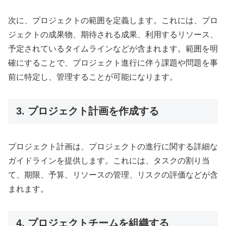
次に、プロジェクトの範囲を定義します。これには、プロ
ジェクトの成果物、期待される成果、利用するリソース、
予定されているタイムラインなどが含まれます。範囲を明
確にすることで、プロジェクト進行に伴う課題や問題を事
前に特定し、管理することが可能になります。
3. プロジェクト計画を作成する
プロジェクト計画は、プロジェクトの進行に関する詳細な
ガイドラインを提供します。これには、タスクの割り当
て、期限、予算、リソースの管理、リスクの評価などが含
まれます。
4. プロジェクトチームを組織する