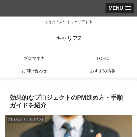
MENU
あなたの人生をキャリアする
キャリアZ
プロマネ力
TOEIC
お問い合わせ
おすすめ情報
効果的なプロジェクトのPM進め方・手順
ガイドを紹介
プロジェクトマネジメント