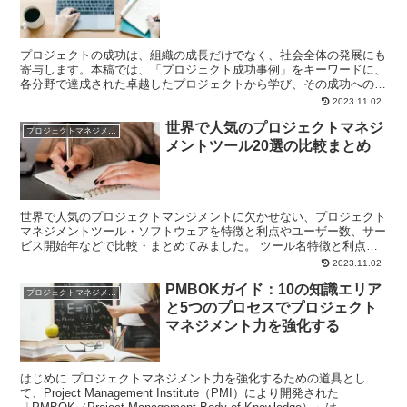
プロジェクトの成功は、組織の成長だけでなく、社会全体の発展にも
寄与します。本稿では、「プロジェクト成功事例」をキーワードに、
各分野で達成された卓越したプロジェクトから学び、その成功への道
筋を探っていきます。 1. テクノロジースタートアップ...
2023.11.02
世界で人気のプロジェクトマネジ
プロジェクトマネジメント
メントツール20選の比較まとめ
世界で人気のプロジェクトマンジメントに欠かせない、プロジェクト
マネジメントツール・ソフトウェアを特徴と利点やユーザー数、サー
ビス開始年などで比較・まとめてみました。 ツール名特徴と利点サ
ービス開始年ユーザー数無料トライアルTrelloシンプ...
2023.11.02
PMBOKガイド：10の知識エリア
プロジェクトマネジメント
と5つのプロセスでプロジェクト
マネジメント力を強化する
はじめに プロジェクトマネジメント力を強化するための道具とし
て、Project Management Institute（PMI）により開発された