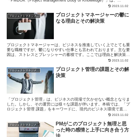
「PMBOK（Project Management Body of Knowledge）」は、...
2023.11.02
プロジェクトマネージャーの鬱に
プロジェクトマネジメント
なる理由とその解決策
プロジェクトマネージャーは、ビジネスを推進していく上でとても重
要な職種ですが、鬱になりやすい仕事とも言われております。主な要
因は、ストレスとプレッシャーの蓄積です。ここでは理由と解決策を
紹介します。 ストレスとプレッシャーによる鬱（うつ） ...
2023.11.02
プロジェクト管理の課題とその解
プロジェクトマネジメント
決策
「プロジェクト管理」は、ビジネスの現場で欠かせない概念となりま
した。しかし、その運営には様々な課題が伴います。本稿では、「プ
ロジェクト管理 課題」をキーワードに、現代のビジネス環境で直面
する主要な問題と、それに対する解決策について掘り下げて...
2023.11.02
PMがこのプロジェクト無理と思
プロジェクトマネジメント
った時の感情と上手に向き合う方
法